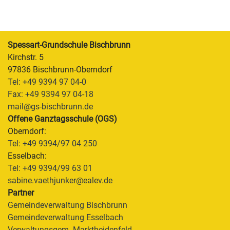
Spessart-Grundschule Bischbrunn
Kirchstr. 5
97836 Bischbrunn-Oberndorf
Tel: +49 9394 97 04-0
Fax: +49 9394 97 04-18
mail@gs-bischbrunn.de
Offene Ganztagsschule (OGS)
Oberndorf:
Tel: +49 9394/97 04 250
Esselbach:
Tel: +49 9394/99 63 01
sabine.vaethjunker@ealev.de
Partner
Gemeindeverwaltung Bischbrunn
Gemeindeverwaltung Esselbach
Verwaltungsgem. Marktheidenfeld
Um unsere Webseite für Sie optimal zu gestalten und